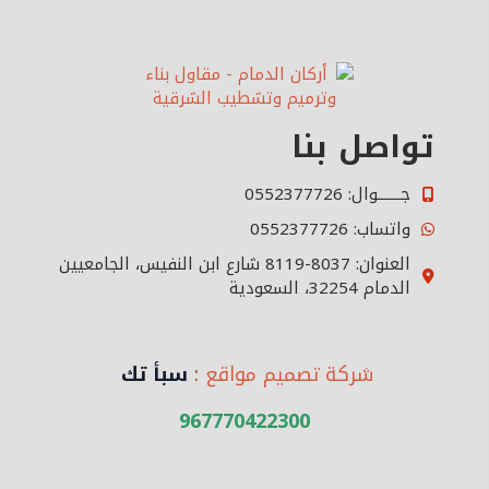
تواصل بنا
جـــــــوال: 0552377726
واتساب: 0552377726
العنوان: 8037-8119 شارع ابن النفيس، الجامعيين
الدمام 32254، السعودية
شركة تصميم مواقع
:
سبأ تك
967770422300