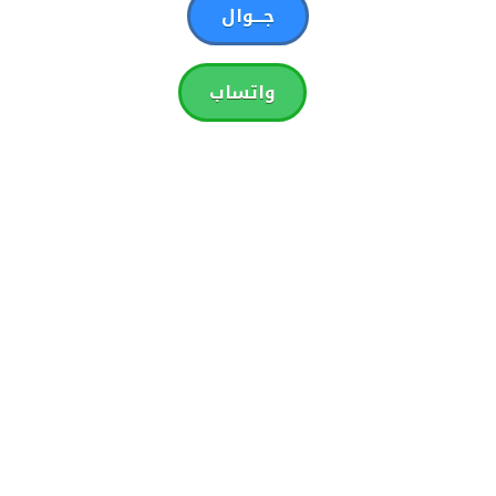
جـــوال
واتساب