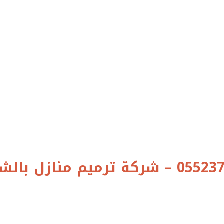
مقاول ترميم مباني الدمام 0552377726 – شرك