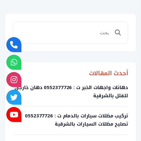
أحدث المقالات
دهانات واجهات الخبر ت : 0552377726 دهان خارجي
للفلل بالشرقية
تركيب مظلات سيارات بالدمام ت : 0552377726
تصليح مظلات السيارات بالشرقية