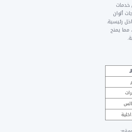
ن خدمات
ات ألوان
خل رئيسية.
 مما يمنح
ة.
ـ
رات
الس
اخلية
وقع: