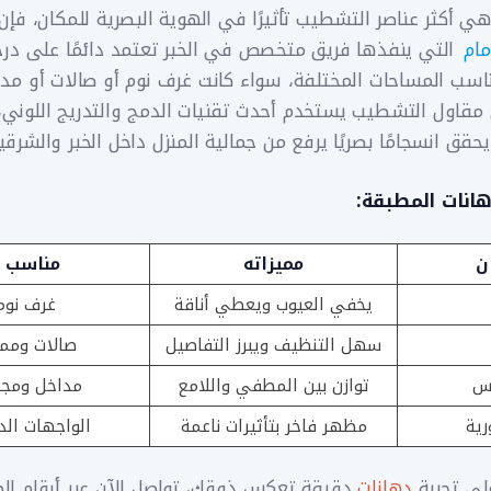
هي أكثر عناصر التشطيب تأثيرًا في الهوية البصرية للمكان، فإ
مام
التي ينفذها فريق متخصص في الخبر تعتمد دائمًا على درج
سب المساحات المختلفة، سواء كانت غرف نوم أو صالات أو مدا
 مقاول التشطيب يستخدم أحدث تقنيات الدمج والتدريج اللوني،
ويحقق انسجامًا بصريًا يرفع من جمالية المنزل داخل الخبر والشرقي
انات المطبقة:
ن
مميزاته
مناسب ل
يخفي العيوب ويعطي أناقة
غرف نوم
سهل التنظيف ويبرز التفاصيل
صالات ومم
س
توازن بين المطفي واللامع
مداخل ومج
رية
مظهر فاخر بتأثيرات ناعمة
الواجهات الد
لى تجربة
دهانات
دقيقة تعكس ذوقك، تواصل الآن عبر أرقام الم