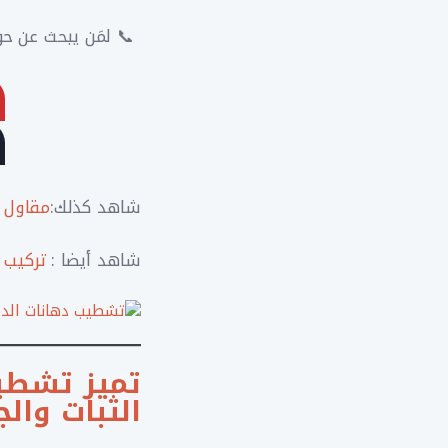
📞 لمَن يبحث عن حو
شاهد كذلك:
مقاول ل
شاهد أيضا :
تركيب 
تميز تشطي
الثبات وال