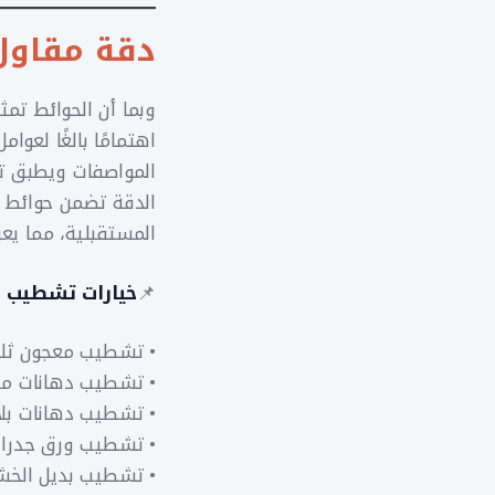
دقة مقاول
وبما أن الحوائط تم
اهتمامًا بالغًا لعوا
المواصفات ويطبق تق
الدقة تضمن حوائط مت
المستقبلية، مما يعز
📌
خيارات تشطيب ا
• تشطيب معجون ثلا
• تشطيب دهانات مقا
• تشطيب دهانات بل
• تشطيب ورق جدرا
• تشطيب بديل الخشب