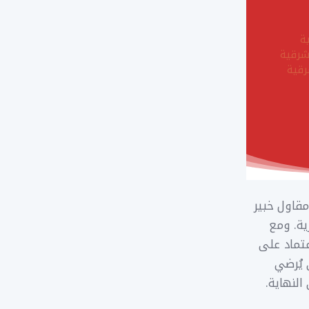
مقاول خبير
ية. ومع
عتماد على
 يُرضي
لنهاية.