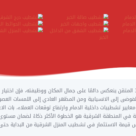
ذ المتقن ينعكس دائمًا على جمال المكان ووظيفته، فإن اختيار 
لفوضى إلى الانسيابية ومن المظهر العادي إلى اللمسات العصر
عايير تشطيبات داخلية الدمام وارتفاع توقعات العملاء، بات الا
 في المنطقة الشرقية هو الخطوة الأكثر ذكاءً لضمان مستوى
 قيمة الاستثمار في تشطيب المنزل الشرقية من البداية حتى ا