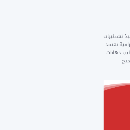
فيذ تشطيبات
رافية تعتمد
يب دهانات
حيح