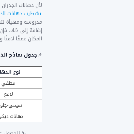
لأن دهانات الجدران 
تشطيب دهانات الد
مدروسة ومهيأة لتنا
إضافة إلى ذلك، فإن
المكان عمقًا لافتًا 
📌
جدول نماذج الده
نوع الدها
مطفي
لامع
سيمي-جلو
دهانات ديكو
📞 للحصول ع