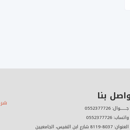
اصل بنا
شرك
جـــــــوال: 0552377726
واتساب: 0552377726
العنوان: 8037-8119 شارع ابن النفيس، الجامعيين