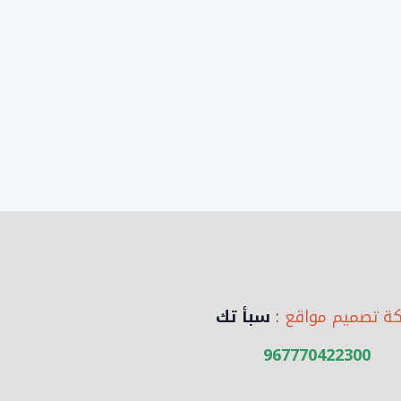
ة تصميم مواقع
:
سبأ تك
967770422300