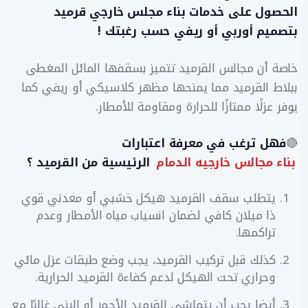
الحصول على خدمات بناء مجلس خارجي قرميد
بتصميم أوربي أو ريفي حسب رغبتك !
خاصة أن مجالس القرميد تتميز بسقفها المائل المغطى
ببلاط القرميد مما يمنحها مظهر كلاسيكي أو ريفي كما
يوفر عزلًا ممتازًا للحرارة ومقاومة للأمطار.
🔴
فهل ترغب في معرفة اعتبارات
بناء مجالس خارجيه الدمام
الرئيسية من القرميد ؟
يتطلب سقف القرميد هيكل خشبي أو معدني قوي
ذا ميلان كافي لضمان انسياب مياه الأمطار وعدم
تراكمها.
كذلك قبل تركيب القرميد، يجب وضع طبقات عزل مائي
وحراري تحت الهيكل لدعم كفاءة القرميد الحرارية.
أيضا يجب أن يتماشى القرميد الأحمر أو البني غالبًا مع