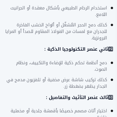
استخدام الرخام الطبيعي بأشكال معقدة أو الجرانيت
اللامع.
​كذلك دمج الحجر المُشغّل أو ألواح الخشب الفاخرة
للجدران مع لمسات من الفولاذ المقاوم للصدأ أو المرايا
البرونزية.
​2️⃣ثاني عنصر التكنولوجيا الذكية :
​دمج أنظمة تحكم ذكية للإضاءة والتكييف، ونظام
الصوت.
​كذلك تركيب شاشة عرض مخفية أو تلفزيون مدمج في
الجدار يظهر بضغطة زر.
​3️⃣ثالث عنصر التأثيث والتفاصيل :
​اختيار أثاث مصمم خصيصًا بأقمشة جلدية أو مخملية