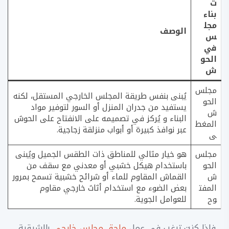
ت
بناء
مجل
الوصف
س
في
الحو
ش
مجلس
​يُبنى بنفس طريقة المجلس الخارجي المستقل، لكنه
الحو
يستفيد من جدران المنزل أو السور لتوفير مواد
ش
البناء و يُركز في تصميمه على الانفتاح على الحوش
المغط
عبر نوافذ كبيرة أو أبواب منزلقة زجاجية.
ى
مجلس
هو خيار مثالي للمناطق ذات الطقس الجميل ويُبنى
الحو
باستخدام هيكل خشبي أو معدني مع سقف من
ش
القماش المقاوم للماء أو شرائح خشبية تسمح بمرور
المفت
بعض الضوء مع استخدام أثاث خارجي مقاوم
وح
للعوامل الجوية.
فإذا كنت ترغب في عمل
ملحق مجلس خارجي
بالشرقية ،