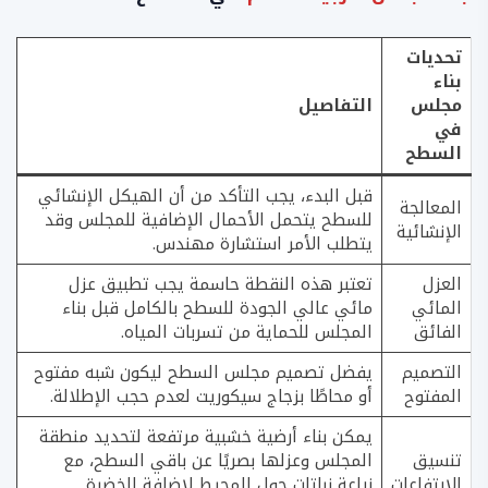
تحديات
بناء
مجلس
التفاصيل
في
السطح
قبل البدء، يجب التأكد من أن الهيكل الإنشائي
المعالجة
للسطح يتحمل الأحمال الإضافية للمجلس وقد
الإنشائية
يتطلب الأمر استشارة مهندس.
العزل
تعتبر هذه النقطة حاسمة يجب تطبيق عزل
المائي
مائي عالي الجودة للسطح بالكامل قبل بناء
الفائق
المجلس للحماية من تسربات المياه.
التصميم
يفضل تصميم مجلس السطح ليكون شبه مفتوح
المفتوح
أو محاطًا بزجاج سيكوريت لعدم حجب الإطلالة.
يمكن بناء أرضية خشبية مرتفعة لتحديد منطقة
تنسيق
المجلس وعزلها بصريًا عن باقي السطح، مع
الارتفاعات
زراعة نباتات حول المحيط لإضافة الخضرة