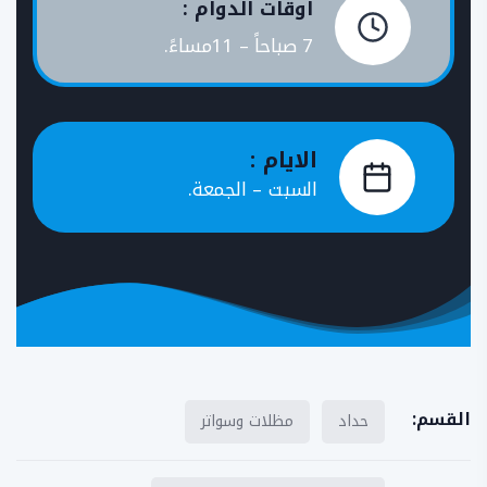
اوقات الدوام :
7 صباحاً – 11مساءً.
الايام :
السبت – الجمعة.
القسم:
حداد
مظلات وسواتر