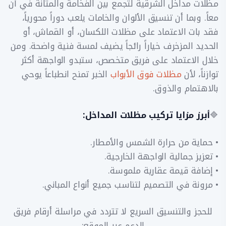
مظلات مداخل الشرقية لتجمع بين الفخامة والمتانة في آن
معاً. وبما أن تنسيق الألوان والخامات يلعب دوراً محورياً،
فقد بات الاعتماد على مظلات اللكسان، أو القماش، أو
الحديد المزخرف خياراً رائجاً يضيف لمسة فنية واضحة. ومن
خلال الاعتماد على فريق متخصص، ستبدو الواجهة أكثر
توازناً، لأن
مظلات فوق الأبواب
الخبر تمنح انطباعاً يوحي
بالاهتمام والذوق.
🔷
أبرز مزايا تركيب مظلات المداخل:
• حماية من حرارة الشمس والأمطار.
• تعزيز جمالية الواجهة الخارجية.
• إضافة قيمة عقارية ملموسة.
• مرونة في التصميم لتناسب جميع أنواع المباني.
للحجز والتنسيق السريع لا تتردد في مراسلة أرقام فريق
الدعم عبر الموقع: