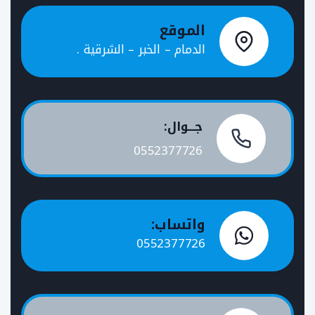
الموقع
الدمام – الخبر – الشرقية .
جـــوال:
0552377726
واتساب:
0552377726