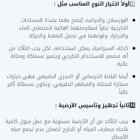
1️⃣
أولاً اختيار النوع المناسب مثل :
​البورسلان والجرانيت يُنصح بهما بشدة للمساحات
الخارجية نظراً لمقاومتهما العالية لامتصاص الماء
والحرارة، وقوتهما في تحمل الضغط والحركة .
​كذلك السيراميك يمكن استخدامه، لكن يجب التأكد من
أنه مصمم للاستخدام الخارجي ويتميز بسماكة ومتانة
عالية.
​أيضا البلاط الخرساني أو الحجري الطبيعي فهي خيارات
ممتازة للمتانة والمظهر الطبيعي، وتكون بسماكة أكبر
غالباً.
​2️⃣ثانياً تجهيز وتأسيس الأرضية :
​يجب التأكد من أن الأرضية مستوية مع عمل ميول كافية
باتجاه مصارف المياه أو الخارج لضمان عدم تجمع مياه
الأمطار.