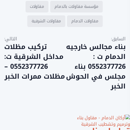
مؤسسة مقاولات بالدمام
مقاولات
مقاولات الدمام
مقاولات الشرقية
ت
السابق:
التالي:
ص
بناء مجالس خارجيه
تركيب مظلات
فّ
الدمام ت :
مداخل الشرقية ت:
ح
0552377726 بناء
0552377726 –
ا
مجلس في الحوش
مظلات ممرات الخبر
ل
الخبر
م
ق
ا
ل
ا
ت