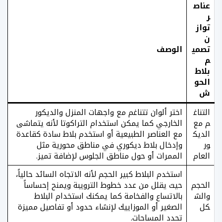
عناص
ر
تواز
ن
تصمي
الوصف
م
بلاط
الحو
ش
التناغ
اختر ألوان تتناغم مع واجهات المنزل والديكور
م مع
الخارجي كما يمكن استخدام التراكوتا لأنه يتماشى
الديك
مع العناصر الطبيعية أو استخدم بلاط سادة كقاعدة
ور
وإدخال بلاط ديكوري في مناطق محورية مثل
العام
الممرات أو حول مناطق الجلوس لإضافة تميز.
استخدم البلاط كبير الحجم لأنه الاتجاه السائد حالياً،
الحجم
حيث يقلل من عدد خطوط الترويبة ويمنح إحساساً
والش
بالاتساع والفخامة كما يمكنك استخدام البلاط
كل
الصغير أو الموزاييك لإنشاء حدود أو تفاصيل مميزة
تحدد المساحات.