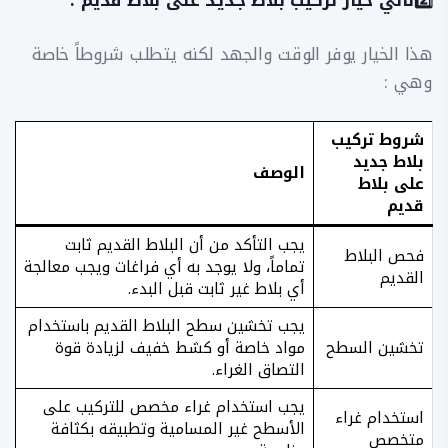
​2️⃣ثاني خيار تركيب بلاط جديد على بلاط قديم :
​هذا الخيار يوفر الوقت والجهد لكنه يتطلب شروطاً خاصة
وهي :
شروط تركيب
بلاط جديد
الوصف
على بلاط
قديم
يجب التأكد من أن البلاط القديم ثابت
​فحص البلاط
تماماً، ولا يوجد به أي فراغات ويجب معالجة
القديم
أي بلاط غير ثابت قبل البدء.
يجب تخشين سطح البلاط القديم باستخدام
​تخشين السطح
مواد خاصة أو كشط خفيف لزيادة قوة
التصاق الغراء.
يجب استخدام غراء مخصص للتركيب على
استخدام غراء
الأسطح غير المسامية وتطبيقه بكثافة
متخصص