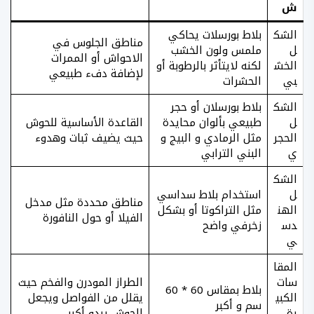
ش
الشك
بلاط بورسلات يحاكي
مناطق الجلوس في
ل
ملمس ولون الخشب
الاحواش أو الممرات
الخش
لكنه لايتأثر بالرطوبة أو
لإضافة دفء طبيعي
بي
الحشرات
الشك
بلاط بورسلان أو حجر
ل
طبيعي بألوان محايدة
القاعدة الأساسية للحوش
الحجر
مثل الرمادي و البيج و
حيث يضيف ثبات وهدوء
ي
البني الترابي
الشك
ل
استخدام بلاط سداسي
مناطق محددة مثل مدخل
الهن
مثل التراكوتا أو بشكل
الفيلا أو حول النافورة
دس
زخرفي واضح
ي
المقا
سات
الطراز المودرن والفخم حيث
بلاط بمقاس 60 * 60
الكبي
يقلل من الفواصل ويجعل
سم و أكبر
رة
الحوش يبدو أكبر