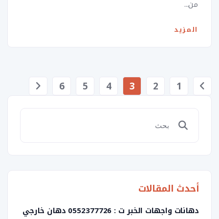
من...
المزيد
ت
6
5
4
3
2
1
ع
د
د
ص
ف
ح
ا
ت
أحدث المقالات
ا
دهانات واجهات الخبر ت : 0552377726 دهان خارجي