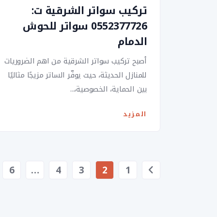
تركيب سواتر الشرقية ت:
0552377726 سواتر للحوش
الدمام
أصبح تركيب سواتر الشرقية من اهم الضروريات
للمنازل الحديثة، حيث يوفّر الساتر مزيجًا مثاليًا
بين الحماية، الخصوصية،...
المزيد
ت
6
…
4
3
2
1
ع
د
د