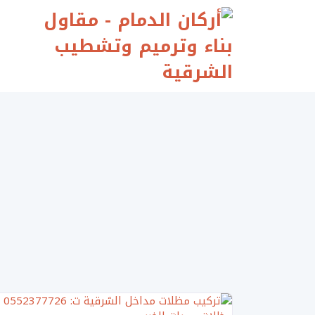
Ski
t
conten