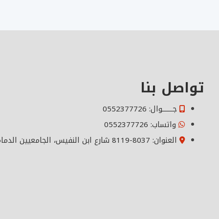
ص
ف
ح
ا
ت
ا
ل
تواصل بنا
م
ق
جـــــــوال: 0552377726
ا
واتساب: 0552377726
ل
العنوان: 8037-8119 شارع ابن النفيس، الجامعيين الدمام 32254، السعودية
ا
ت