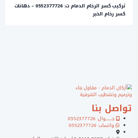
تركيب كسر الرخام الدمام ت: 0552377726 – دهانات
كسر رخام الخبر
تواصل بنا
جـــــــوال: 0552377726
واتساب: 0552377726