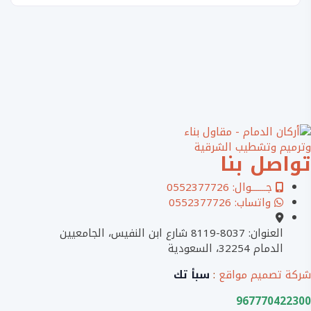
تواصل بنا
جـــــــوال: 0552377726
واتساب: 0552377726
العنوان: 8037-8119 شارع ابن النفيس، الجامعيين
الدمام 32254، السعودية
شركة تصميم مواقع
:
سبأ تك
967770422300